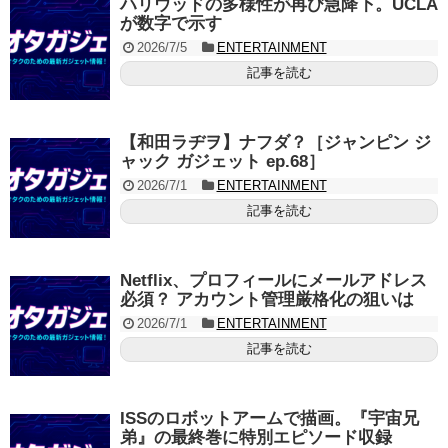
ハリウッドの多様性が再び急降下。UCLA
が数字で示す
2026/7/5
ENTERTAINMENT
記事を読む
【和田ラヂヲ】ナフダ？［ジャンピン ジ
ャック ガジェット ep.68］
2026/7/1
ENTERTAINMENT
記事を読む
Netflix、プロフィールにメールアドレス
必須？ アカウント管理厳格化の狙いは
2026/7/1
ENTERTAINMENT
記事を読む
ISSのロボットアームで描画。『宇宙兄
弟』の最終巻に特別エピソード収録