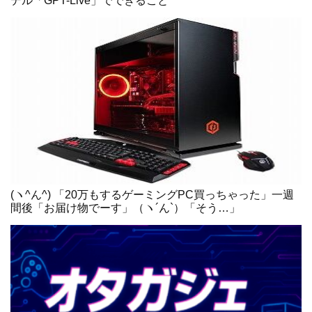
デル「GPT-Live」でできること
(ヽ^ん^) 「20万もするゲーミングPC買っちゃった」一週
間後「お届け物でーす」（ヽ´ん`）「そう…」