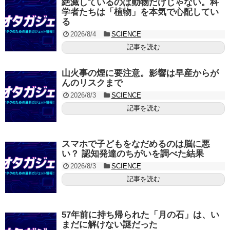
絶滅しているのは動物だけじゃない。科
学者たちは「植物」を本気で心配してい
る
2026/8/4
SCIENCE
記事を読む
山火事の煙に要注意。影響は早産からが
んのリスクまで
2026/8/3
SCIENCE
記事を読む
スマホで子どもをなだめるのは脳に悪
い？ 認知発達のちがいを調べた結果
2026/8/3
SCIENCE
記事を読む
57年前に持ち帰られた「月の石」は、い
まだに解けない謎だった