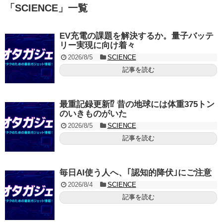
「
SCIENCE
」
一覧
EV充電の課題を解決するか。量子バッテ
リー実現に向け着々
2026/8/5
SCIENCE
記事を読む
最重記録更新⁉ 昔の地球には体重375トン
のいきものがいた
2026/8/5
SCIENCE
記事を読む
毎日AI使う人へ、｢認知的降伏｣にご注意
2026/8/4
SCIENCE
記事を読む