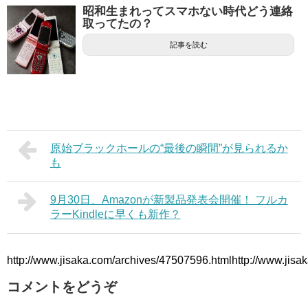
昭和生まれってスマホない時代どう連絡
取ってたの？
記事を読む
原始ブラックホールの“最後の瞬間”が見られるか
も
9月30日、Amazonが新製品発表会開催！ フルカ
ラーKindleに早くも新作？
http://www.jisaka.com/archives/47507596.htmlhttp://www.jis
コメントをどうぞ