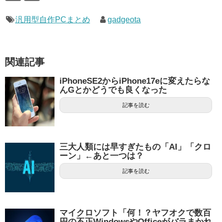
汎用型自作PCまとめ
gadgeota
関連記事
iPhoneSE2からiPhone17eに変えたらな
んGとかどうでも良くなった
記事を読む
三大人類には早すぎたもの「AI」「クロ
ーン」←あと一つは？
記事を読む
マイクロソフト「何！？ヤフオクで数百
円の不正WindowsやOfficeがバラまかれ